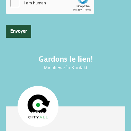
Envoyer
Gardons le lien!
Mìr bliewe ìn Kontàkt