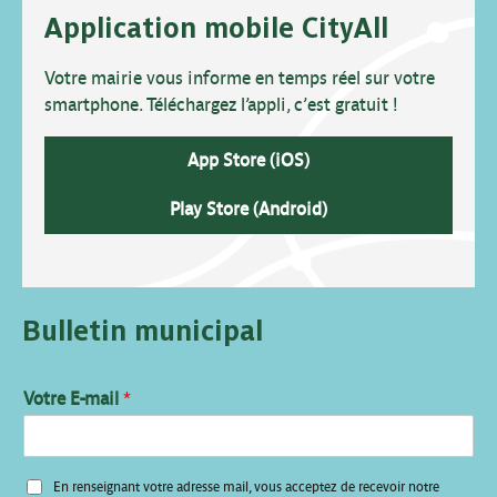
Application mobile CityAll
Votre mairie vous informe en temps réel sur votre
smartphone. Téléchargez l’appli, c’est gratuit !
App Store (iOS)
Play Store (Android)
Bulletin municipal
Votre E-mail
*
V
En renseignant votre adresse mail, vous acceptez de recevoir notre