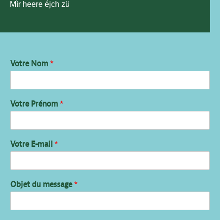
Mìr heere éjch zü
Votre Nom
*
Votre Prénom
*
Votre E-mail
*
Objet du message
*