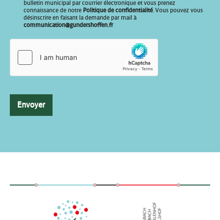
o
bulletin municipal par courrier électronique et vous prenez
t
connaissance de notre
Politique de confidentialité
. Vous pouvez vous
désinscrire en faisant la demande par mail à
r
communication@gundershoffen.fr
e
V
o
t
r
e
Envoyer