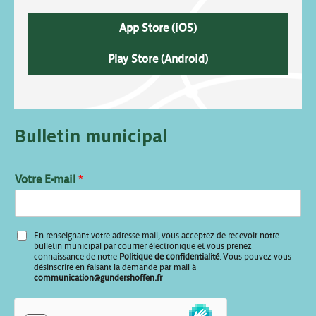
App Store (iOS)
Play Store (Android)
Bulletin municipal
V
Votre E-mail
*
o
t
r
e
En renseignant votre adresse mail, vous acceptez de recevoir notre
V
bulletin municipal par courrier électronique et vous prenez
o
connaissance de notre
Politique de confidentialité
. Vous pouvez vous
désinscrire en faisant la demande par mail à
t
communication@gundershoffen.fr
r
e
*