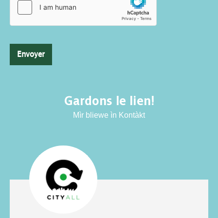
Envoyer
Gardons le lien!
Mìr bliewe ìn Kontàkt