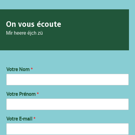
On vous écoute
Mìr heere éjch zü
Votre Nom
*
Votre Prénom
*
Votre E-mail
*