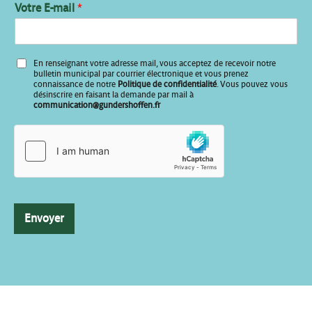
Votre E-mail
*
E
En renseignant votre adresse mail, vous acceptez de recevoir notre
-
bulletin municipal par courrier électronique et vous prenez
m
connaissance de notre
Politique de confidentialité
. Vous pouvez vous
désinscrire en faisant la demande par mail à
a
communication@gundershoffen.fr
i
l
Envoyer