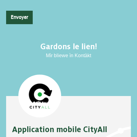
Envoyer
Gardons le lien!
Mìr bliewe ìn Kontàkt
Application mobile CityAll