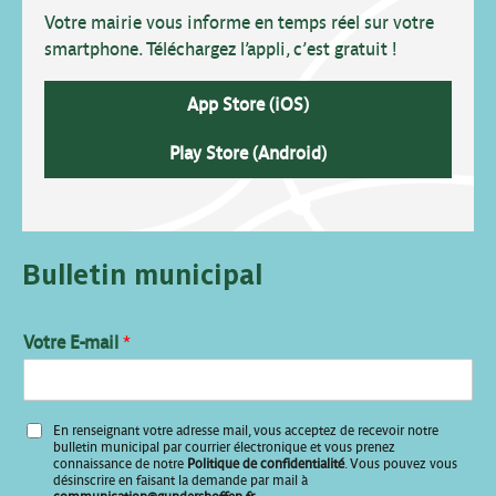
Votre mairie vous informe en temps réel sur votre
smartphone. Téléchargez l’appli, c’est gratuit !
App Store (iOS)
Play Store (Android)
Bulletin municipal
V
Votre E-mail
*
o
t
r
e
En renseignant votre adresse mail, vous acceptez de recevoir notre
*
bulletin municipal par courrier électronique et vous prenez
V
connaissance de notre
Politique de confidentialité
. Vous pouvez vous
désinscrire en faisant la demande par mail à
o