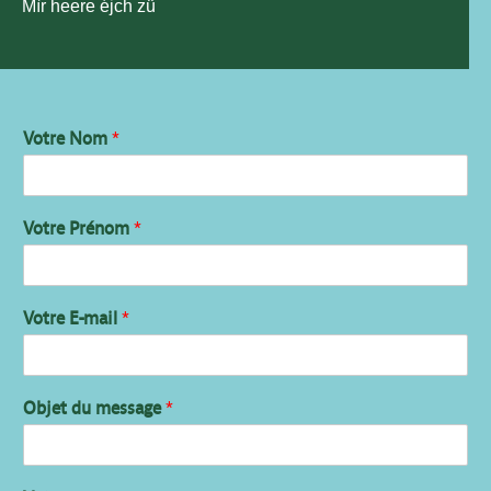
Mìr heere éjch zü
Votre Nom
*
Votre Prénom
*
Votre E-mail
*
Objet du message
*