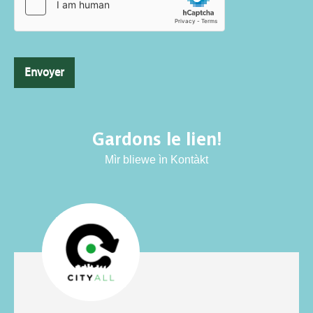
Envoyer
Gardons le lien!
Mìr bliewe ìn Kontàkt