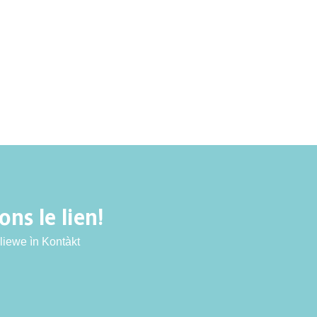
ns le lien!
liewe ìn Kontàkt