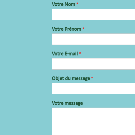
Votre Nom
*
Votre Prénom
*
Votre E-mail
*
Objet du message
*
Votre message