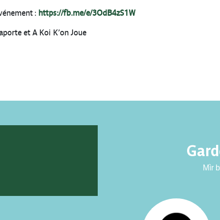
’événement :
https://fb.me/e/3OdB4zS1W
Laporte et A Koi K’on Joue
Gardo
Mìr b