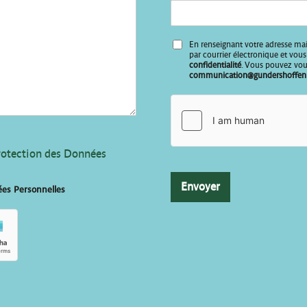
t
r
e
En renseignant votre adresse mai
V
par courrier électronique et vo
o
confidentialité
. Vous pouvez vous
communication@gundershoffen.
t
r
e
*
 Protection des Données
Envoyer
ées Personnelles