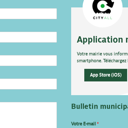
Application 
Votre mairie vous inform
smartphone. Téléchargez l’a
App Store (iOS)
Bulletin municip
V
Votre E-mail
*
o