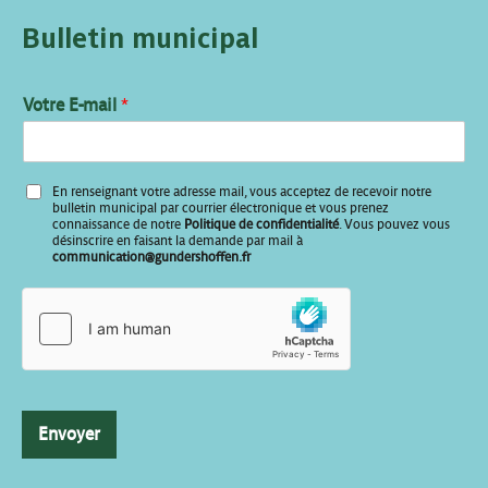
Bulletin municipal
V
Votre E-mail
*
o
t
r
e
En renseignant votre adresse mail, vous acceptez de recevoir notre
*
bulletin municipal par courrier électronique et vous prenez
E
connaissance de notre
Politique de confidentialité
. Vous pouvez vous
désinscrire en faisant la demande par mail à
-
communication@gundershoffen.fr
m
a
i
l
Envoyer