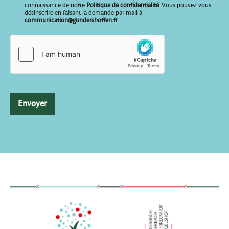
o
connaissance de notre
Politique de confidentialité
. Vous pouvez vous
désinscrire en faisant la demande par mail à
t
communication@gundershoffen.fr
r
e
E
-
m
a
i
l
Envoyer