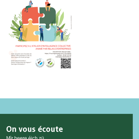
On vous écoute
Mìr heere éjch zü