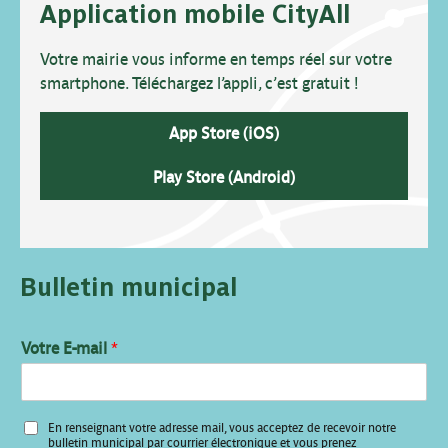
Application mobile CityAll
Votre mairie vous informe en temps réel sur votre
smartphone. Téléchargez l’appli, c’est gratuit !
App Store (iOS)
Play Store (Android)
Bulletin municipal
V
Votre E-mail
*
o
t
r
e
En renseignant votre adresse mail, vous acceptez de recevoir notre
V
bulletin municipal par courrier électronique et vous prenez