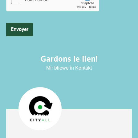
Envoyer
Gardons le lien!
Mìr bliewe ìn Kontàkt