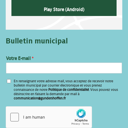
Play Store (Android)
Bulletin municipal
Votre E-mail
*
E
En renseignant votre adresse mail, vous acceptez de recevoir notre
-
bulletin municipal par courrier électronique et vous prenez
m
connaissance de notre
Politique de confidentialité
. Vous pouvez vous
désinscrire en faisant la demande par mail à
a
communication@gundershoffen.fr
i
l
E
-
m