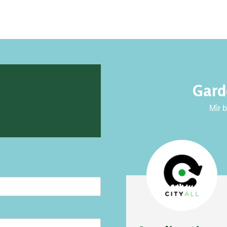
Gardo
Mìr b