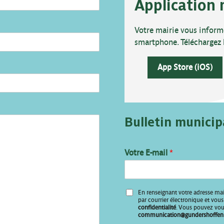
Application 
Votre mairie vous inform
smartphone. Téléchargez l’a
App Store (iOS)
Bulletin municip
V
Votre E-mail
*
o
t
r
e
En renseignant votre adresse mai
E
par courrier électronique et vo
-
confidentialité
. Vous pouvez vous
communication@gundershoffen.
m