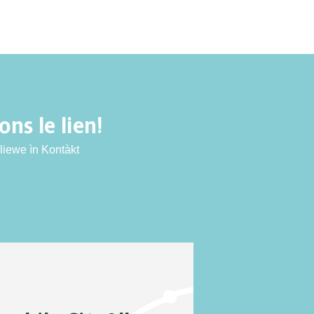
ns le lien!
liewe ìn Kontàkt