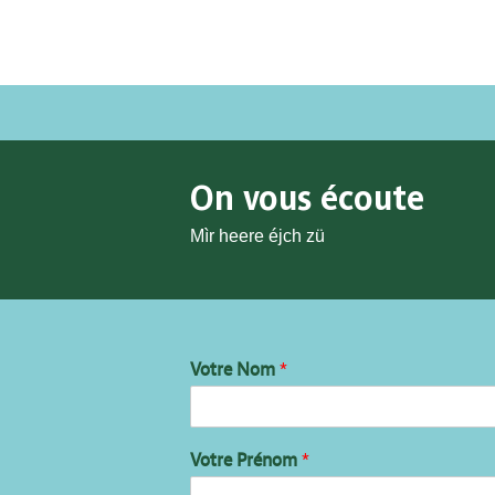
On vous écoute
Mìr heere éjch zü
Votre Nom
*
Votre Prénom
*