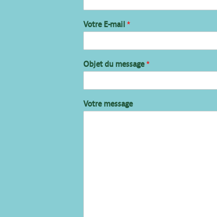
Votre E-mail
*
Objet du message
*
Votre message