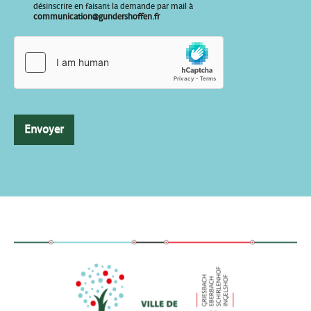
désinscrire en faisant la demande par mail à
a
communication@gundershoffen.fr
i
l
E
-
m
a
i
l
Envoyer
V
o
t
r
e