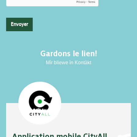
Envoyer
Gardons le lien!
Mìr bliewe ìn Kontàkt
Application mobile CityAll