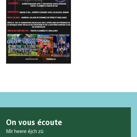
On vous écoute
Mìr heere éjch zü