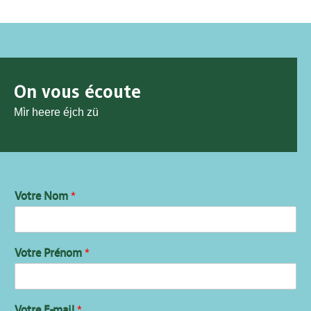
On vous écoute
Mìr heere éjch zü
Votre Nom
*
Votre Prénom
*
Votre E-mail
*